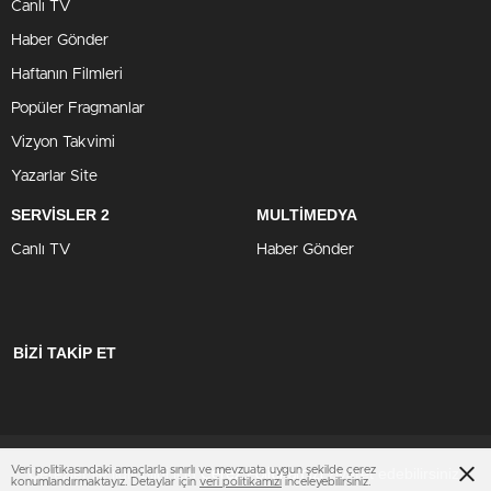
Canlı TV
Haber Gönder
Haftanın Filmleri
Popüler Fragmanlar
Vizyon Takvimi
Yazarlar Site
SERVİSLER 2
MULTİMEDYA
Canlı TV
Haber Gönder
BİZİ TAKİP ET
Veri politikasındaki amaçlarla sınırlı ve mevzuata uygun şekilde çerez
Çerezler ile ilgili bilgi için
ziyaret edebilirsiniz.
Çerez Politikamızı
konumlandırmaktayız. Detaylar için
veri politikamızı
inceleyebilirsiniz.