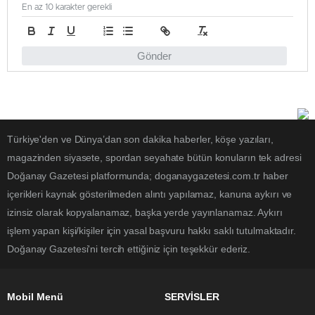
En az 10 karakter gerekli
Gönder
Türkiye'den ve Dünya’dan son dakika haberler, köşe yazıları,
magazinden siyasete, spordan seyahate bütün konuların tek adresi
Doğanay Gazetesi platformunda; doganaygazetesi.com.tr haber
içerikleri kaynak gösterilmeden alıntı yapılamaz, kanuna aykırı ve
izinsiz olarak kopyalanamaz, başka yerde yayınlanamaz. Aykırı
işlem yapan kişi/kişiler için yasal başvuru hakkı saklı tutulmaktadır.
Doğanay Gazetesi'ni tercih ettiğiniz için teşekkür ederiz.
Mobil Menü
SERVİSLER