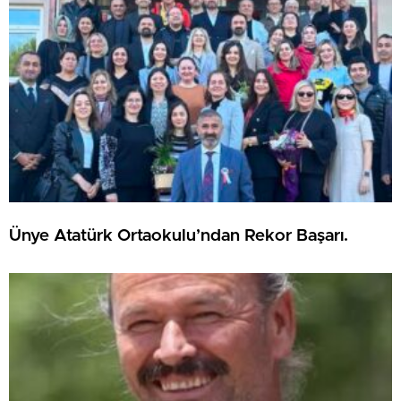
Ünye Atatürk Ortaokulu’ndan Rekor Başarı.