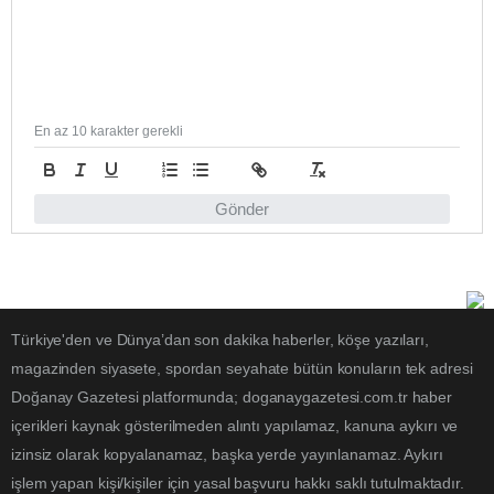
En az 10 karakter gerekli
Gönder
Türkiye'den ve Dünya’dan son dakika haberler, köşe yazıları,
magazinden siyasete, spordan seyahate bütün konuların tek adresi
Doğanay Gazetesi platformunda; doganaygazetesi.com.tr haber
içerikleri kaynak gösterilmeden alıntı yapılamaz, kanuna aykırı ve
izinsiz olarak kopyalanamaz, başka yerde yayınlanamaz. Aykırı
işlem yapan kişi/kişiler için yasal başvuru hakkı saklı tutulmaktadır.