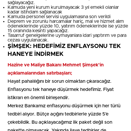
sağlayacağız.
Kamuda yeni kurum kurulmayacak 3 yıl emekli olanlar
kadar istihdam sağlanacak
Kamuda personel servisi uygulamasına son verildi
Deprem ve zorunlu harcamalar hariç, mal ve hizmet alım
ödeneklerinde yüzde 10, yatırım ödeneklerinde ise yüzde
15 oranında kesinti yapacağız.
Tasarruf genelgelerine uymayanlara idari yaptırım ve para
cezası uygulanacak.
ŞİMŞEK: HEDEFİMİZ ENFLAYSONU TEK
HANEYE İNDİRMEK
Hazine ve Maliye Bakanı Mehmet Şimşek’in
açıklamalarından satırbaşları;
Hayat pahalılığını bir sorun olmaktan çıkaracağız.
Enflasyonu tek haneye düşürmek hedefimiz. Fiyat
istikrarı en önemli birleşendir.
Merkez Bankamız enflasyonu düşürmek için her türlü
tedbiri alıyor. Bütçe açığını tedbirlerle yüzde 5’e
çekebildik. Bu açıklayacağımız ilk paket değil son
pakette olmayacak. Yakında ilave tedbirler de