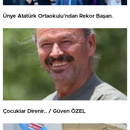
Ünye Atatürk Ortaokulu’ndan Rekor Başarı.
Çocuklar Direnir.. / Güven ÖZEL