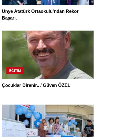
Ünye Atatürk Ortaokulu’ndan Rekor
Başarı.
EĞITIM
Çocuklar Direnir.. / Güven ÖZEL