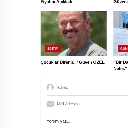
Fiyatını Açıkladı.
Güvene 
Köksal
EĞITIM
GÜN
Çocuklar Direnir.. / Güven ÖZEL
“Bir Da
Nefes”