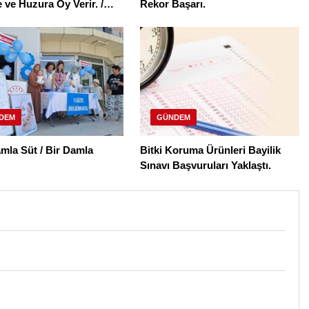
ve Huzura Oy Verir. /
Rekor Başarı.
 YILMAZ
DEM
GÜNDEM
mla Süt / Bir Damla
Bitki Koruma Ürünleri Bayilik
Sınavı Başvuruları Yaklaştı.