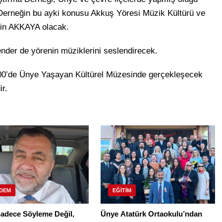
. Derneğin bu ayki konusu Akkuş Yöresi Müzik Kültürü ve
in AKKAYA olacak.
der de yörenin müziklerini seslendirecek.
00’de Ünye Yaşayan Kültürel Müzesinde gerçekleşecek
ir.
DEM
EĞITIM
Sadece Söyleme Değil,
Ünye Atatürk Ortaokulu’ndan