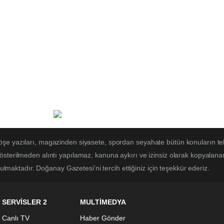
öşe yazıları, magazinden siyasete, spordan seyahate bütün konuların t
österilmeden alıntı yapılamaz, kanuna aykırı ve izinsiz olarak kopyalan
utulmaktadır. Doğanay Gazetesi'ni tercih ettiğiniz için teşekkür ederiz.
SERVİSLER 2
MULTİMEDYA
Canlı TV
Haber Gönder