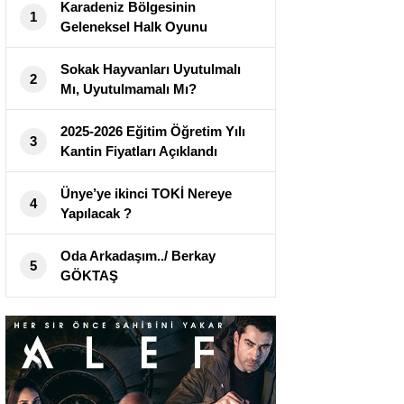
Karadeniz Bölgesinin
1
Geleneksel Halk Oyunu
“HORON” Çambaşı Yaylasında
Hayat Bulacak
Sokak Hayvanları Uyutulmalı
2
Mı, Uyutulmamalı Mı?
2025-2026 Eğitim Öğretim Yılı
3
Kantin Fiyatları Açıklandı
Ünye’ye ikinci TOKİ Nereye
4
Yapılacak ?
Oda Arkadaşım../ Berkay
5
GÖKTAŞ