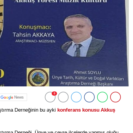
0
News
aştırma Derneğinin bu ayki
konferans konusu Akkuş
aştırma Derneği, Ünye ve çevre ilçelerde yapmış oluğu