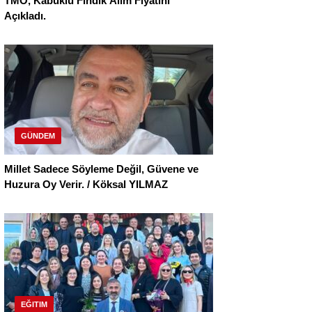
TMO, Kabuklu Fındık Alım Fiyatını
Açıkladı.
GÜNDEM
Millet Sadece Söyleme Değil, Güvene ve
Huzura Oy Verir. / Köksal YILMAZ
EĞITIM