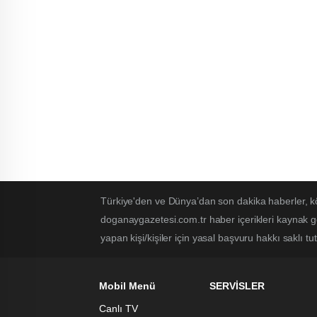
Türkiye'den ve Dünya’dan son dakika haberler, k
doganaygazetesi.com.tr haber içerikleri kaynak g
yapan kişi/kişiler için yasal başvuru hakkı saklı t
Mobil Menü
SERVİSLER
Canlı TV