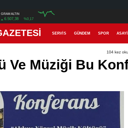
GRAM ALTIN
6.507,38
%0,17
12:00
GAZETESİ
SERVIS
GÜNDEM
SPOR
ASAY
104 kez ok
ü Ve Müziği Bu Kon