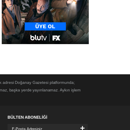
ek adresi Doğanay Gazetesi platformunda;
amaz, başka yerde yayınlanamaz. Aykırı işlem
BÜLTEN ABONELİĞİ
+