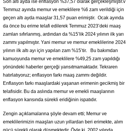
Son altı ayda ise enflasyon %37,57 olarak gerçekleşmiştir.v
Temmuz ayında memur ve emeklilere %6 zam verildiği için
geçen altı ayda maaşlar 31,57 puan erimiştir. Ocak ayında
da önce bu erime telafi edilerek Temmuz 2023’deki maaş
zamları sıfırlanmış, ardından da %15’lik 2024 yılının ilk yarı
zammı yapılmıştır. Yani memur ve memur emeklilerine 2024
yılının ilk altı ayı için yapılan zam %15’tir. Bu bakımdan
kamuoyunda memur ve emeklilere %49,25 zam yapıldığı
yönündeki haberler gerçeği yansıtmamaktadır. Tekraren
hatırlatıyoruz; enflasyon farkı maaş zammı değildir.
Enflasyon farkı maaşlardaki yaşanan erimenin gecikmiş bir
telafisidir. Bu da aslında memur ve emekli maaşlarının
enflasyon karısında sürekli eridiğinin ispatıdır.
Zengin açıklamalarına şöyle devam etti; Memur ve
emeklilerimizin maaşları uzun yıllardan beri erimekte, alım
gücü sürekli olarak düşmektedir. Öyle ki, 2002 yılında