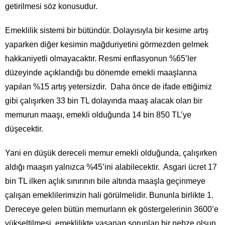
getirilmesi söz konusudur.
Emeklilik sistemi bir bütündür. Dolayısıyla bir kesime artış
yaparken diğer kesimin mağduriyetini görmezden gelmek
hakkaniyetli olmayacaktır. Resmi enflasyonun %65’ler
düzeyinde açıklandığı bu dönemde emekli maaşlarına
yapılan %15 artış yetersizdir. Daha önce de ifade ettiğimiz
gibi çalışırken 33 bin TL dolayında maaş alacak olan bir
memurun maaşı, emekli olduğunda 14 bin 850 TL’ye
düşecektir.
Yani en düşük dereceli memur emekli olduğunda, çalışırken
aldığı maaşın yalnızca %45’ini alabilecektir. Asgari ücret 17
bin TL ilken açlık sınırının bile altında maaşla geçinmeye
çalışan emeklilerimizin hali görülmelidir. Bununla birlikte 1.
Dereceye gelen bütün memurların ek göstergelerinin 3600’e
yükseltilmesi, emeklilikte yaşanan sorunları bir nebze olsun