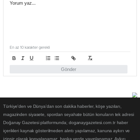
En az 10 karakter gerekli
Gönder
Türkiye'den ve Dünya’dan son dakika haberler, köşe yazıları,
magazinden siyasete, spordan seyahate bütün konuların tek adresi
Doğanay Gazetesi platformunda; doganaygazetesi.com.tr haber
içerikleri kaynak gösterilmeden alıntı yapılamaz, kanuna aykırı ve
izinsiz olarak kopyalanamaz, başka yerde yayınlanamaz. Aykırı