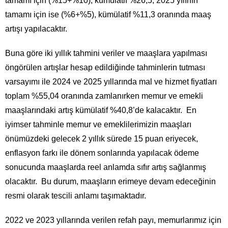
tamamı için (%15+%10), kümülatif %26,5; 2025 yılının
tamamı için ise (%6+%5), kümülatif %11,3 oranında maaş
artışı yapılacaktır.
Buna göre iki yıllık tahmini veriler ve maaşlara yapılması
öngörülen artışlar hesap edildiğinde tahminlerin tutması
varsayımı ile 2024 ve 2025 yıllarında mal ve hizmet fiyatları
toplam %55,04 oranında zamlanırken memur ve emekli
maaşlarındaki artış kümülatif %40,8’de kalacaktır. En
iyimser tahminle memur ve emeklilerimizin maaşları
önümüzdeki gelecek 2 yıllık sürede 15 puan eriyecek,
enflasyon farkı ile dönem sonlarında yapılacak ödeme
sonucunda maaşlarda reel anlamda sıfır artış sağlanmış
olacaktır. Bu durum, maaşların erimeye devam edeceğinin
resmi olarak tescili anlamı taşımaktadır.
2022 ve 2023 yıllarında verilen refah payı, memurlarımız için