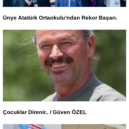
Ünye Atatürk Ortaokulu’ndan Rekor Başarı.
Çocuklar Direnir.. / Güven ÖZEL