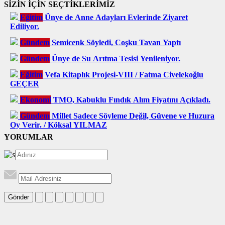
SİZİN İÇİN SEÇTİKLERİMİZ
Eğitim
Ünye de Anne Adayları Evlerinde Ziyaret
Ediliyor.
Gündem
Semicenk Söyledi, Coşku Tavan Yaptı
Gündem
Ünye de Su Arıtma Tesisi Yenileniyor.
Eğitim
Vefa Kitaplık Projesi-VIII / Fatma Civelekoğlu
GEÇER
Ekonomi
TMO, Kabuklu Fındık Alım Fiyatını Açıkladı.
Gündem
Millet Sadece Söyleme Değil, Güvene ve Huzura
Oy Verir. / Köksal YILMAZ
YORUMLAR
Gönder