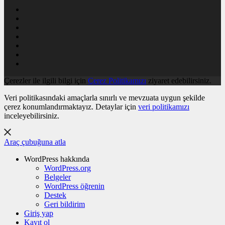
Çerezler ile ilgili bilgi için
Çerez Politikamızı
ziyaret edebilirsiniz.
Veri politikasındaki amaçlarla sınırlı ve mevzuata uygun şekilde
çerez konumlandırmaktayız. Detaylar için
veri politikamızı
inceleyebilirsiniz.
Araç çubuğuna atla
WordPress hakkında
WordPress.org
Belgeler
WordPress öğrenin
Destek
Geri bildirim
Giriş yap
Kayıt ol