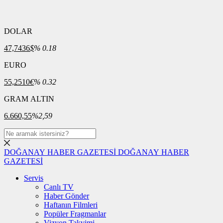
DOLAR
47,7436
$
% 0.18
EURO
55,2510
€
% 0.32
GRAM ALTIN
6.660,55
%2,59
DOĞANAY HABER GAZETESİ
DOĞANAY HABER
GAZETESİ
Servis
Canlı TV
Haber Gönder
Haftanın Filmleri
Popüler Fragmanlar
Vizyon Takvimi