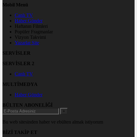
Mobil Menü
Canlı TV
Haber Gönder
Haftanın Filmleri
Popüler Fragmanlar
Vizyon Takvimi
Yazarlar Site
SERVİSLER
SERVİSLER 2
Canlı TV
MULTİMEDYA
Haber Gönder
BÜLTEN ABONELİĞİ
+
Bu web sitesinden haber ve ebülten almak istiyorum
BİZİ TAKİP ET