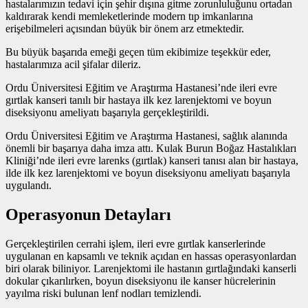
hastalarımızın tedavi için şehir dışına gitme zorunluluğunu ortadan
kaldırarak kendi memleketlerinde modern tıp imkanlarına
erişebilmeleri açısından büyük bir önem arz etmektedir.
Bu büyük başarıda emeği geçen tüm ekibimize teşekkür eder,
hastalarımıza acil şifalar dileriz.
Ordu Üniversitesi Eğitim ve Araştırma Hastanesi’nde ileri evre
gırtlak kanseri tanılı bir hastaya ilk kez larenjektomi ve boyun
diseksiyonu ameliyatı başarıyla gerçekleştirildi.
Ordu Üniversitesi Eğitim ve Araştırma Hastanesi, sağlık alanında
önemli bir başarıya daha imza attı. Kulak Burun Boğaz Hastalıkları
Kliniği’nde ileri evre larenks (gırtlak) kanseri tanısı alan bir hastaya,
ilde ilk kez larenjektomi ve boyun diseksiyonu ameliyatı başarıyla
uygulandı.
Operasyonun Detayları
Gerçekleştirilen cerrahi işlem, ileri evre gırtlak kanserlerinde
uygulanan en kapsamlı ve teknik açıdan en hassas operasyonlardan
biri olarak biliniyor. Larenjektomi ile hastanın gırtlağındaki kanserli
dokular çıkarılırken, boyun diseksiyonu ile kanser hücrelerinin
yayılma riski bulunan lenf nodları temizlendi.