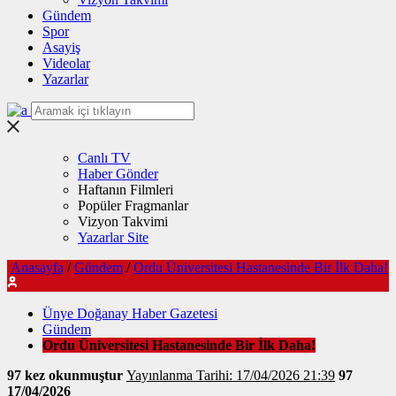
Gündem
Spor
Asayiş
Videolar
Yazarlar
Canlı TV
Haber Gönder
Haftanın Filmleri
Popüler Fragmanlar
Vizyon Takvimi
Yazarlar Site
Anasayfa
/
Gündem
/
Ordu Üniversitesi Hastanesinde Bir İlk Daha!
Ünye Doğanay Haber Gazetesi
Gündem
Ordu Üniversitesi Hastanesinde Bir İlk Daha!
97 kez okunmuştur
Yayınlanma Tarihi: 17/04/2026 21:39
97
17/04/2026