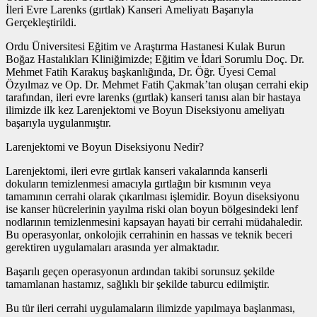
İleri Evre Larenks (gırtlak) Kanseri Ameliyatı Başarıyla
Gerçekleştirildi.
Ordu Üniversitesi Eğitim ve Araştırma Hastanesi Kulak Burun
Boğaz Hastalıkları Kliniğimizde; Eğitim ve İdari Sorumlu Doç. Dr.
Mehmet Fatih Karakuş başkanlığında, Dr. Öğr. Üyesi Cemal
Özyılmaz ve Op. Dr. Mehmet Fatih Çakmak’tan oluşan cerrahi ekip
tarafından, ileri evre larenks (gırtlak) kanseri tanısı alan bir hastaya
ilimizde ilk kez Larenjektomi ve Boyun Diseksiyonu ameliyatı
başarıyla uygulanmıştır.
Larenjektomi ve Boyun Diseksiyonu Nedir?
Larenjektomi, ileri evre gırtlak kanseri vakalarında kanserli
dokuların temizlenmesi amacıyla gırtlağın bir kısmının veya
tamamının cerrahi olarak çıkarılması işlemidir. Boyun diseksiyonu
ise kanser hücrelerinin yayılma riski olan boyun bölgesindeki lenf
nodlarının temizlenmesini kapsayan hayati bir cerrahi müdahaledir.
Bu operasyonlar, onkolojik cerrahinin en hassas ve teknik beceri
gerektiren uygulamaları arasında yer almaktadır.
Başarılı geçen operasyonun ardından takibi sorunsuz şekilde
tamamlanan hastamız, sağlıklı bir şekilde taburcu edilmiştir.
Bu tür ileri cerrahi uygulamaların ilimizde yapılmaya başlanması,