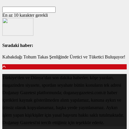
En az 10 karakter gerekli
Sıradaki haber:
Kabakdağı Tohum Takas Şenliğinde Üretici ve Tüketici Buluşuyor!
Türkiye'den ve Dünya’dan son dakika haberler, köşe yazıları,
magazinden siyasete, spordan seyahate bütün konuların tek adresi
Doğanay Gazetesi platformunda; doganaygazetesi.com.tr haber
içerikleri kaynak gösterilmeden alıntı yapılamaz, kanuna aykırı ve
izinsiz olarak kopyalanamaz, başka yerde yayınlanamaz. Aykırı
işlem yapan kişi/kişiler için yasal başvuru hakkı saklı tutulmaktadır.
Doğanay Gazetesi'ni tercih ettiğiniz için teşekkür ederiz.