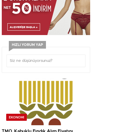
HIZLI YORUM YAP
EKONOMI
TMO, Kabuklu Fındık Alım Fiyatını