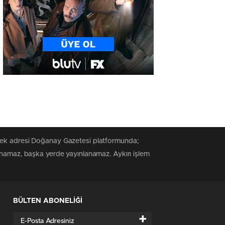
 tek adresi Doğanay Gazetesi platformunda;
lanamaz, başka yerde yayınlanamaz. Aykırı işlem
BÜLTEN ABONELİĞİ
+