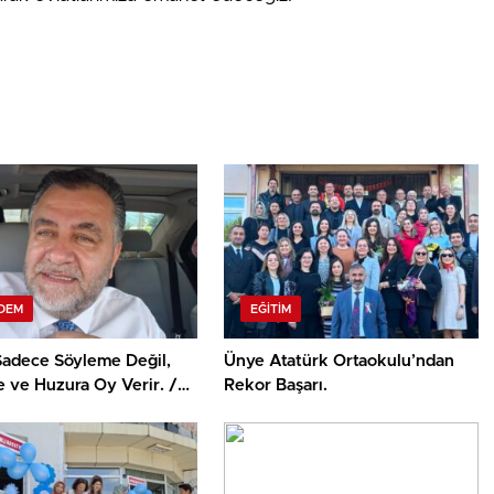
DEM
EĞITIM
 Sadece Söyleme Değil,
Ünye Atatürk Ortaokulu’ndan
 ve Huzura Oy Verir. /
Rekor Başarı.
 YILMAZ