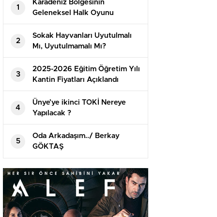
Karadeniz Bölgesinin
1
Geleneksel Halk Oyunu
“HORON” Çambaşı Yaylasında
Hayat Bulacak
Sokak Hayvanları Uyutulmalı
2
Mı, Uyutulmamalı Mı?
2025-2026 Eğitim Öğretim Yılı
3
Kantin Fiyatları Açıklandı
Ünye’ye ikinci TOKİ Nereye
4
Yapılacak ?
Oda Arkadaşım../ Berkay
5
GÖKTAŞ