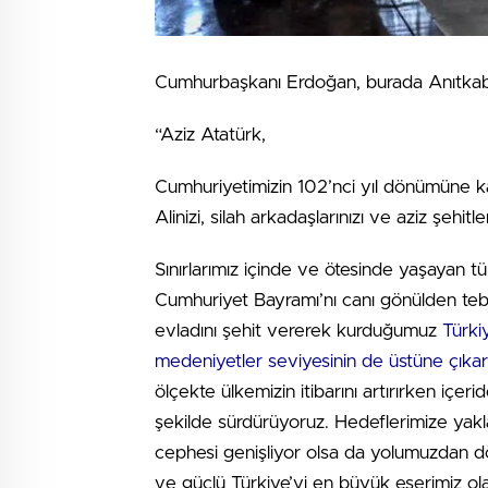
Cumhurbaşkanı Erdoğan, burada Anıtkabir
“Aziz Atatürk,
Cumhuriyetimizin 102’nci yıl dönümüne 
Alinizi, silah arkadaşlarınızı ve aziz şehi
Sınırlarımız içinde ve ötesinde yaşayan t
Cumhuriyet Bayramı’nı canı gönülden te
evladını şehit vererek kurduğumuz
Türkiy
medeniyetler seviyesinin de üstüne çıkartm
ölçekte ülkemizin itibarını artırırken içeri
şekilde sürdürüyoruz. Hedeflerimize yakla
cephesi genişliyor olsa da yolumuzdan dön
ve güçlü Türkiye’yi en büyük eserimiz ol