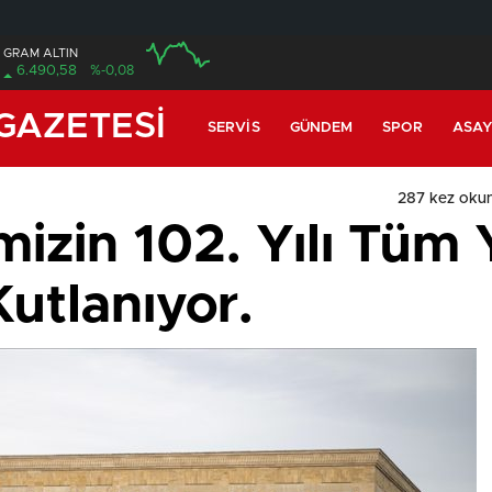
GRAM ALTIN
6.490,58
%-0,08
12:00
16:00
GAZETESİ
SERVIS
GÜNDEM
SPOR
ASAY
287 kez oku
izin 102. Yılı Tüm 
Kutlanıyor.