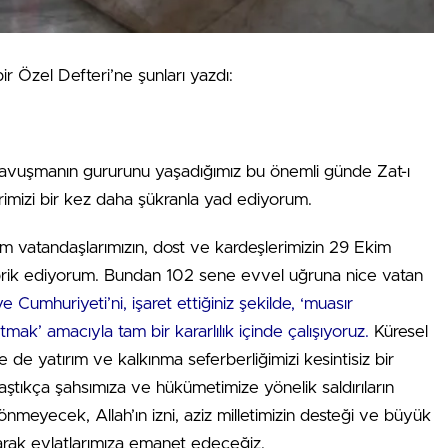
 Özel Defteri’ne şunları yazdı:
kavuşmanın gururunu yaşadığımız bu önemli günde Zat-ı
tlerimizi bir kez daha şükranla yad ediyorum.
üm vatandaşlarımızın, dost ve kardeşlerimizin 29 Ekim
brik ediyorum. Bundan 102 sene evvel uğruna nice vatan
e Cumhuriyeti’ni, işaret ettiğiniz şekilde, ‘muasır
ak’ amacıyla tam bir kararlılık içinde çalışıyoruz.
Küresel
de de yatırım ve kalkınma seferberliğimizi kesintisiz bir
ştıkça şahsımıza ve hükümetimize yönelik saldırıların
meyecek, Allah’ın izni, aziz milletimizin desteği ve büyük
arak evlatlarımıza emanet edeceğiz.