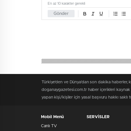
En az 10 karakter gerekli
Gönder
Türkiye'den ve Dünya’dan son dakika haberler, 
doganaygazetesi.com.tr haber içerikleri kaynak 
yapan kişi/kişiler için yasal başvuru hakkı saklı 
Mobil Menü
SERVİSLER
Canlı TV