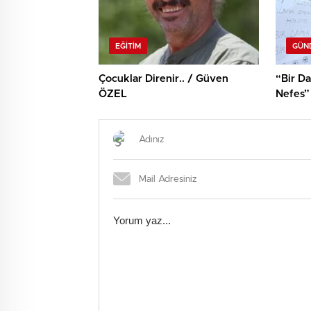
EĞITIM
GÜN
Çocuklar Direnir.. / Güven
“Bir Da
ÖZEL
Nefes”