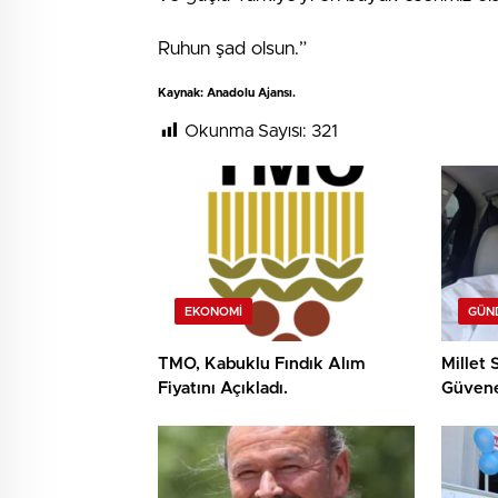
Ruhun şad olsun.”
Kaynak: Anadolu Ajansı.
Okunma Sayısı:
321
EKONOMI
GÜN
TMO, Kabuklu Fındık Alım
Millet
Fiyatını Açıkladı.
Güvene
Köksal