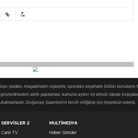
köşe yazıları, magazinden siyasete, spordan seyahate bütün konuların
gösterilmeden alıntı yapılamaz, kanuna aykırı ve izinsiz olarak kopya
tutulmaktadır. Doğanay Gazetesi'ni tercih ettiğiniz için teşekkür ederiz.
SERVİSLER 2
MULTİMEDYA
Canlı TV
Haber Gönder