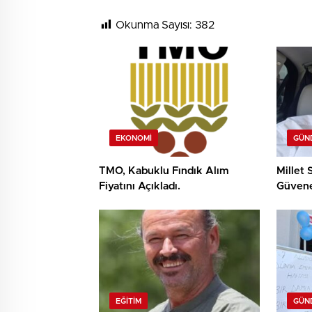
Okunma Sayısı:
382
EKONOMI
GÜN
TMO, Kabuklu Fındık Alım
Millet
Fiyatını Açıkladı.
Güvene
Köksal
EĞITIM
GÜN