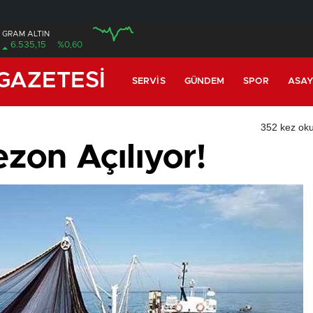
GRAM ALTIN
6.535,15
%0,60
12:00
GAZETESİ
SERVIS
GÜNDEM
SPOR
ASAY
352 kez ok
zon Açılıyor!