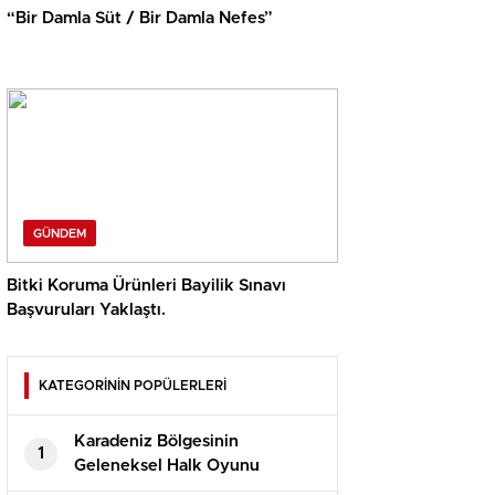
“Bir Damla Süt / Bir Damla Nefes”
GÜNDEM
Bitki Koruma Ürünleri Bayilik Sınavı
Başvuruları Yaklaştı.
KATEGORİNİN POPÜLERLERİ
Karadeniz Bölgesinin
1
Geleneksel Halk Oyunu
“HORON” Çambaşı Yaylasında