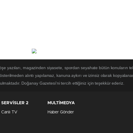
öşe yazıları, magazinden siyasete, spordan seyahate bütün konuların t
österilmeden alıntı yapılamaz, kanuna aykırı ve izinsiz olarak kopyalan
utulmaktadır. Doğanay Gazetesi'ni tercih ettiğiniz için teşekkür ederiz.
SERVİSLER 2
MULTİMEDYA
Canlı TV
Haber Gönder