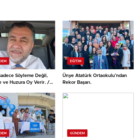
DEM
EĞITIM
 Sadece Söyleme Değil,
Ünye Atatürk Ortaokulu’ndan
 ve Huzura Oy Verir. /
Rekor Başarı.
 YILMAZ
DEM
GÜNDEM