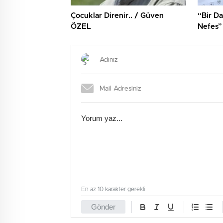
Çocuklar Direnir.. / Güven
“Bir Da
ÖZEL
Nefes”
En az 10 karakter gerekli
Gönder