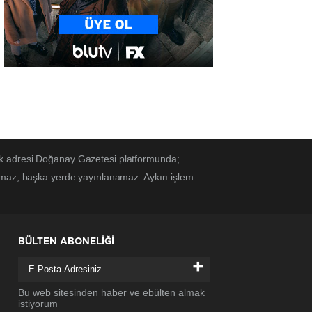
ek adresi Doğanay Gazetesi platformunda;
amaz, başka yerde yayınlanamaz. Aykırı işlem
BÜLTEN ABONELİĞİ
+
Bu web sitesinden haber ve ebülten almak
istiyorum