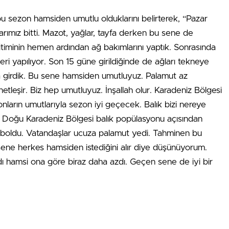
bu sezon hamsiden umutlu olduklarını belirterek, “Pazar
klarımız bitti. Mazot, yağlar, tayfa derken bu sene de
bitiminin hemen ardından ağ bakımlarını yaptık. Sonrasında
eri yapılıyor. Son 15 güne girildiğinde de ağları tekneye
a girdik. Bu sene hamsiden umutluyuz. Palamut az
tleşir. Biz hep umutluyuz. İnşallah olur. Karadeniz Bölgesi
onların umutlarıyla sezon iyi geçecek. Balık bizi nereye
 Doğu Karadeniz Bölgesi balık popülasyonu açısından
 boldu. Vatandaşlar ucuza palamut yedi. Tahminen bu
sene herkes hamsiden istediğini alır diye düşünüyorum.
ı hamsi ona göre biraz daha azdı. Geçen sene de iyi bir