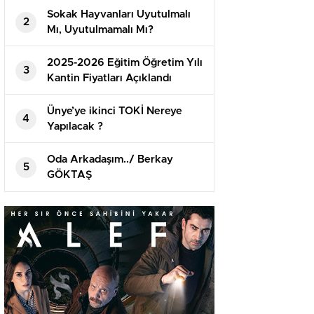
Hayat Bulacak
Sokak Hayvanları Uyutulmalı
2
Mı, Uyutulmamalı Mı?
2025-2026 Eğitim Öğretim Yılı
3
Kantin Fiyatları Açıklandı
Ünye’ye ikinci TOKİ Nereye
4
Yapılacak ?
Oda Arkadaşım../ Berkay
5
GÖKTAŞ