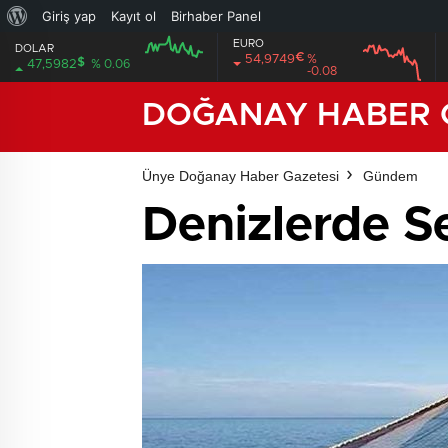
WordPress
Giriş yap
Kayıt ol
Birhaber Panel
EURO
hakkında
DOLAR
€
54,9749
%
$
47,5982
% 0.06
-0.08
12:00
12:00
DOĞANAY HABER 
Ünye Doğanay Haber Gazetesi
Gündem
Denizlerde Se