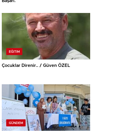
Başarı.
EĞITIM
Çocuklar Direnir.. / Güven ÖZEL
GÜNDEM