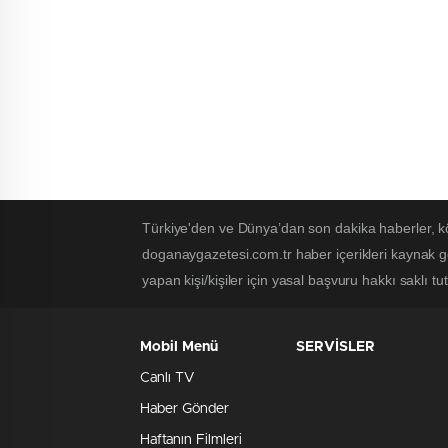
Türkiye'den ve Dünya’dan son dakika haberler, k
doganaygazetesi.com.tr haber içerikleri kaynak g
yapan kişi/kişiler için yasal başvuru hakkı saklı t
Mobil Menü
SERVİSLER
Canlı TV
Haber Gönder
Haftanın Filmleri