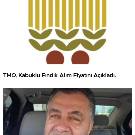
TMO, Kabuklu Fındık Alım Fiyatını Açıkladı.