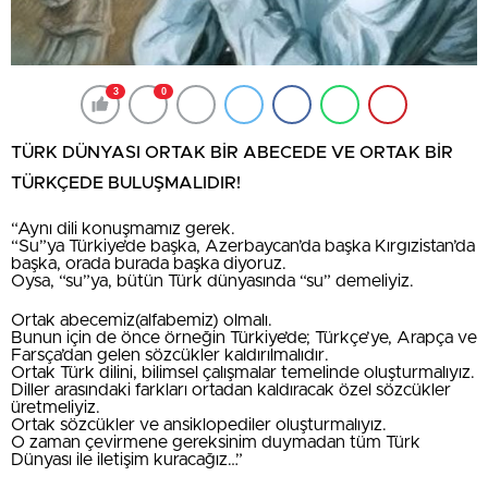
3
0
TÜRK DÜNYASI ORTAK BİR ABECEDE VE ORTAK BİR
TÜRKÇEDE BULUŞMALIDIR!
“Aynı dili konuşmamız gerek.
“Su”ya Türkiye’de başka, Azerbaycan’da başka Kırgızistan’da
başka, orada burada başka diyoruz.
Oysa, “su”ya, bütün Türk dünyasında “su” demeliyiz.
Ortak abecemiz(alfabemiz) olmalı.
Bunun için de önce örneğin Türkiye’de; Türkçe’ye, Arapça ve
Farsça’dan gelen sözcükler kaldırılmalıdır.
Ortak Türk dilini, bilimsel çalışmalar temelinde oluşturmalıyız.
Diller arasındaki farkları ortadan kaldıracak özel sözcükler
üretmeliyiz.
Ortak sözcükler ve ansiklopediler oluşturmalıyız.
O zaman çevirmene gereksinim duymadan tüm Türk
Dünyası ile iletişim kuracağız…”