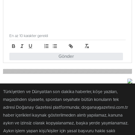
En az 10 karakter gerekli
Gönder
Türkiye'den ve Dünya’dan son dakika haberler, köşe yazıları,
magazinden siyasete, spordan seyahate bütün konuların tek
adresi Doğanay Gazetesi platformunda; doganaygazetesi.com.tr
haber içerikleri kaynak gösterilmeden alıntı yapılamaz, kanuna
aykırı ve izinsiz olarak kopyalanamaz, başka yerde yayınlanamaz.
Aykırı işlem yapan kişi/kişiler için yasal başvuru hakkı saklı