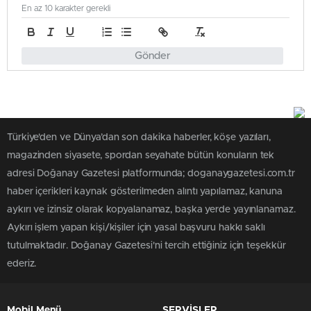
En az 10 karakter gerekli
Gönder
Türkiye'den ve Dünya’dan son dakika haberler, köşe yazıları,
magazinden siyasete, spordan seyahate bütün konuların tek
adresi Doğanay Gazetesi platformunda; doganaygazetesi.com.tr
haber içerikleri kaynak gösterilmeden alıntı yapılamaz, kanuna
aykırı ve izinsiz olarak kopyalanamaz, başka yerde yayınlanamaz.
Aykırı işlem yapan kişi/kişiler için yasal başvuru hakkı saklı
tutulmaktadır. Doğanay Gazetesi'ni tercih ettiğiniz için teşekkür
ederiz.
Mobil Menü
SERVİSLER