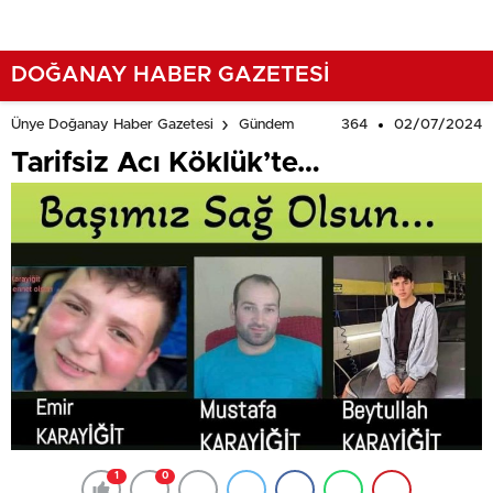
DOĞANAY HABER GAZETESİ
364
02/07/2024
Ünye Doğanay Haber Gazetesi
Gündem
Tarifsiz Acı Köklük’te…
1
0