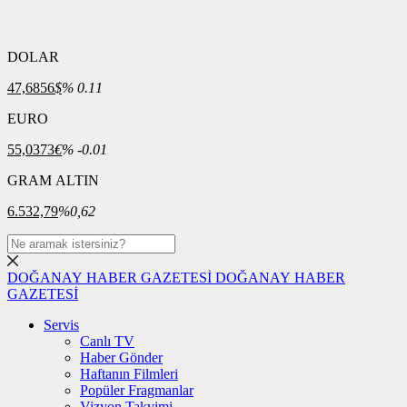
DOLAR
47,6856
$
% 0.11
EURO
55,0373
€
% -0.01
GRAM ALTIN
6.532,79
%0,62
DOĞANAY HABER GAZETESİ
DOĞANAY HABER
GAZETESİ
Servis
Canlı TV
Haber Gönder
Haftanın Filmleri
Popüler Fragmanlar
Vizyon Takvimi