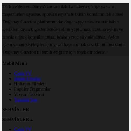
Türkiye'den ve Dünya’dan son dakika haberler, köşe yazıları,
magazinden siyasete, spordan seyahate bütün konuların tek adresi
Doğanay Gazetesi platformunda; doganaygazetesi.com.tr haber
içerikleri kaynak gösterilmeden alıntı yapılamaz, kanuna aykırı ve
izinsiz olarak kopyalanamaz, başka yerde yayınlanamaz. Aykırı
işlem yapan kişi/kişiler için yasal başvuru hakkı saklı tutulmaktadır.
Doğanay Gazetesi'ni tercih ettiğiniz için teşekkür ederiz.
Mobil Menü
Canlı TV
Haber Gönder
Haftanın Filmleri
Popüler Fragmanlar
Vizyon Takvimi
Yazarlar Site
SERVİSLER
SERVİSLER 2
Canlı TV