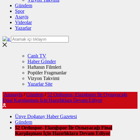
Gündem
Spor
Asayiş
Videolar
Yazarlar
Canlı TV
Haber Gönder
Haftanın Filmleri
Popüler Fragmanlar
Vizyon Takvimi
Yazarlar Site
Anasayfa
/
Gündem
/
52 Orduspor- Elazığspor İle Oynayacağı
Final Karşılaşması İçin Hazırlıklara Devam Ediyor
Ünye Doğanay Haber Gazetesi
Gündem
52 Orduspor- Elazığspor İle Oynayacağı Final
Karşılaşması İçin Hazırlıklara Devam Ediyor