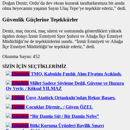
Doğan Deniz; Ordu’da dev ekran kurarak taraftarlarımıza bir arada
olma heyecanını yaşatan Sayın Ulaş Tepe’ye teşekkür ederiz,” dedi.
Güvenlik Güçlerine Teşekkürler
Deniz, maç öncesi, maç süresi ve sonrasında gösterdikleri yüksek
ilgiden dolayı İzmir Emniyeti Spor Şubesi ve Aliağa İlçe Emniyet
Müdürlüğü’ne de teşekkürlerini sundu. “İzmir Emniyeti ve Aliağa
İlçe Emniyet Müdürlüğü’ne teşekkür ederiz,” dedi.
Okunma Sayısı:
452
SİZİN İÇİN SEÇTİKLERİMİZ
Ekonomi
TMO, Kabuklu Fındık Alım Fiyatını Açıkladı.
Gündem
Millet Sadece Söyleme Değil, Güvene ve Huzura
Oy Verir. / Köksal YILMAZ
Eğitim
Ünye Atatürk Ortaokulu’ndan Rekor Başarı.
Eğitim
Çocuklar Direnir.. / Güven ÖZEL
Gündem
“Bir Damla Süt / Bir Damla Nefes”
Gündem
Bitki Koruma Ürünleri Bayilik Sınavı