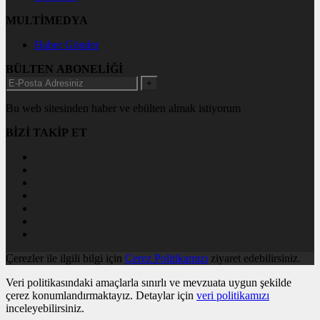
MULTİMEDYA
Haber Gönder
BÜLTEN ABONELİĞİ
+
Bu web sitesinden haber ve ebülten almak istiyorum
BİZİ TAKİP ET
Çerezler ile ilgili bilgi için
Çerez Politikamızı
ziyaret edebilirsiniz.
Veri politikasındaki amaçlarla sınırlı ve mevzuata uygun şekilde
çerez konumlandırmaktayız. Detaylar için
veri politikamızı
inceleyebilirsiniz.