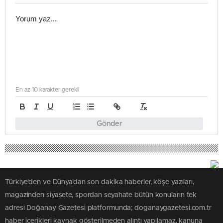
En az 10 karakter gerekli
Gönder
Türkiye'den ve Dünya’dan son dakika haberler, köşe yazıları,
magazinden siyasete, spordan seyahate bütün konuların tek
adresi Doğanay Gazetesi platformunda; doganaygazetesi.com.tr
haber içerikleri kaynak gösterilmeden alıntı yapılamaz, kanuna