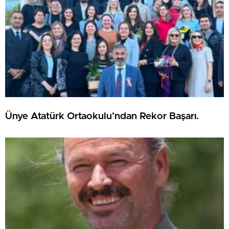
Ünye Atatürk Ortaokulu’ndan Rekor Başarı.