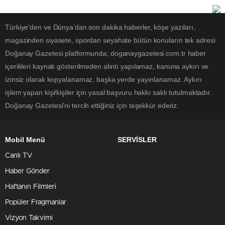
Türkiye'den ve Dünya’dan son dakika haberler, köşe yazıları,
magazinden siyasete, spordan seyahate bütün konuların tek adresi
Doğanay Gazetesi platformunda; doganaygazetesi.com.tr haber
içerikleri kaynak gösterilmeden alıntı yapılamaz, kanuna aykırı ve
izinsiz olarak kopyalanamaz, başka yerde yayınlanamaz. Aykırı
işlem yapan kişi/kişiler için yasal başvuru hakkı saklı tutulmaktadır.
Doğanay Gazetesi'ni tercih ettiğiniz için teşekkür ederiz.
Mobil Menü
SERVİSLER
Canlı TV
Haber Gönder
Haftanın Filmleri
Popüler Fragmanlar
Vizyon Takvimi