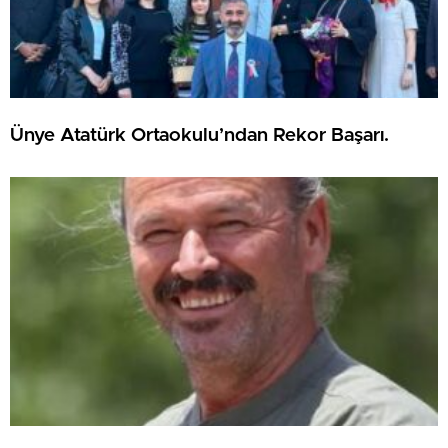
Ünye Atatürk Ortaokulu’ndan Rekor Başarı.