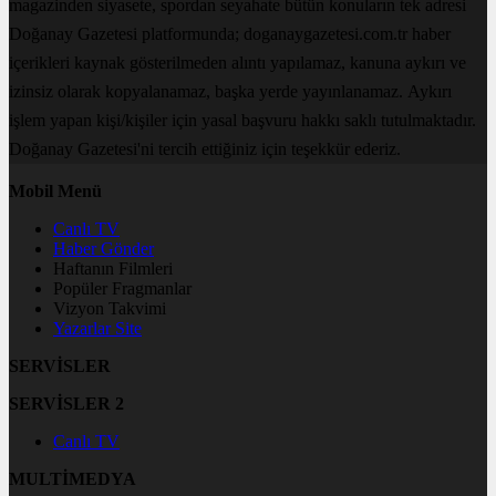
magazinden siyasete, spordan seyahate bütün konuların tek adresi
Doğanay Gazetesi platformunda; doganaygazetesi.com.tr haber
içerikleri kaynak gösterilmeden alıntı yapılamaz, kanuna aykırı ve
izinsiz olarak kopyalanamaz, başka yerde yayınlanamaz. Aykırı
işlem yapan kişi/kişiler için yasal başvuru hakkı saklı tutulmaktadır.
Doğanay Gazetesi'ni tercih ettiğiniz için teşekkür ederiz.
Mobil Menü
Canlı TV
Haber Gönder
Haftanın Filmleri
Popüler Fragmanlar
Vizyon Takvimi
Yazarlar Site
SERVİSLER
SERVİSLER 2
Canlı TV
MULTİMEDYA