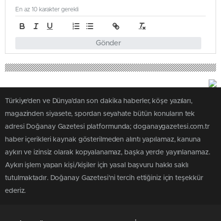
En az 10 karakter gerekli
Gönder
Türkiye'den ve Dünya’dan son dakika haberler, köşe yazıları,
magazinden siyasete, spordan seyahate bütün konuların tek
adresi Doğanay Gazetesi platformunda; doganaygazetesi.com.tr
haber içerikleri kaynak gösterilmeden alıntı yapılamaz, kanuna
aykırı ve izinsiz olarak kopyalanamaz, başka yerde yayınlanamaz.
Aykırı işlem yapan kişi/kişiler için yasal başvuru hakkı saklı
tutulmaktadır. Doğanay Gazetesi'ni tercih ettiğiniz için teşekkür
ederiz.