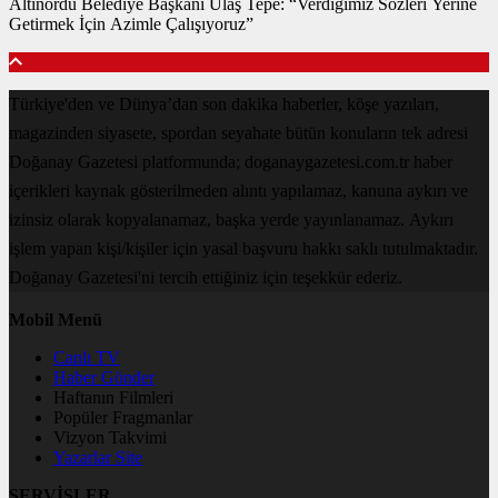
Altınordu Belediye Başkanı Ulaş Tepe: “Verdiğimiz Sözleri Yerine
Getirmek İçin Azimle Çalışıyoruz”
Türkiye'den ve Dünya’dan son dakika haberler, köşe yazıları,
magazinden siyasete, spordan seyahate bütün konuların tek adresi
Doğanay Gazetesi platformunda; doganaygazetesi.com.tr haber
içerikleri kaynak gösterilmeden alıntı yapılamaz, kanuna aykırı ve
izinsiz olarak kopyalanamaz, başka yerde yayınlanamaz. Aykırı
işlem yapan kişi/kişiler için yasal başvuru hakkı saklı tutulmaktadır.
Doğanay Gazetesi'ni tercih ettiğiniz için teşekkür ederiz.
Mobil Menü
Canlı TV
Haber Gönder
Haftanın Filmleri
Popüler Fragmanlar
Vizyon Takvimi
Yazarlar Site
SERVİSLER