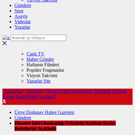
Gündem
Spor
Asayiş
Videolar
Yazarlar
Canlı TV
Haber Gönder
Haftanın Filmleri
Popüler Fragmanlar
Vizyon Takvimi
Yazarlar Site
Anasayfa
/
Gündem
/
Diyanet İşleri Başkanlığı Vekaletle Kurban
Kesim Bedellerini Açıkladı!
Ünye Doğanay Haber Gazetesi
Gündem
Diyanet İşleri Başkanlığı Vekaletle Kurban Kesim
Bedellerini Açıkladı!