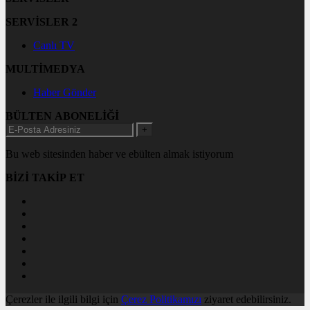
SERVİSLER 2
Canlı TV
MULTİMEDYA
Haber Gönder
BÜLTEN ABONELİĞİ
+
Bu web sitesinden haber ve ebülten almak istiyorum
BİZİ TAKİP ET
Çerezler ile ilgili bilgi için
Çerez Politikamızı
ziyaret edebilirsiniz.