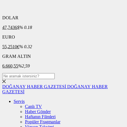
DOLAR
47,7436
$
% 0.18
EURO
55,2510
€
% 0.32
GRAM ALTIN
6.660,55
%2,59
DOĞANAY HABER GAZETESİ
DOĞANAY HABER
GAZETESİ
Servis
Canlı TV
Haber Gönder
Haftanın Filmleri
Popüler Fragmanlar
Vizyon Takvimi