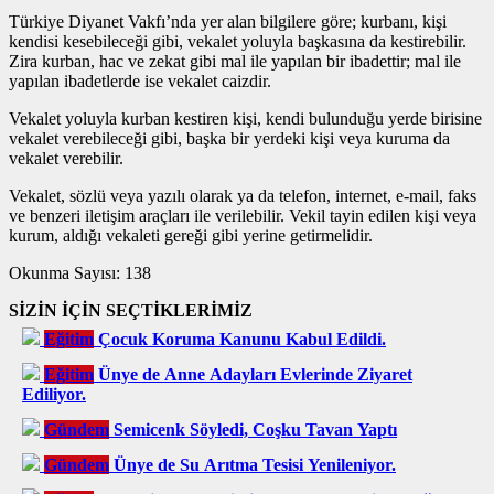
Türkiye Diyanet Vakfı’nda yer alan bilgilere göre; kurbanı, kişi
kendisi kesebileceği gibi, vekalet yoluyla başkasına da kestirebilir.
Zira kurban, hac ve zekat gibi mal ile yapılan bir ibadettir; mal ile
yapılan ibadetlerde ise vekalet caizdir.
Vekalet yoluyla kurban kestiren kişi, kendi bulunduğu yerde birisine
vekalet verebileceği gibi, başka bir yerdeki kişi veya kuruma da
vekalet verebilir.
Vekalet, sözlü veya yazılı olarak ya da telefon, internet, e-mail, faks
ve benzeri iletişim araçları ile verilebilir. Vekil tayin edilen kişi veya
kurum, aldığı vekaleti gereği gibi yerine getirmelidir.
Okunma Sayısı:
138
SİZİN İÇİN SEÇTİKLERİMİZ
Eğitim
Çocuk Koruma Kanunu Kabul Edildi.
Eğitim
Ünye de Anne Adayları Evlerinde Ziyaret
Ediliyor.
Gündem
Semicenk Söyledi, Coşku Tavan Yaptı
Gündem
Ünye de Su Arıtma Tesisi Yenileniyor.