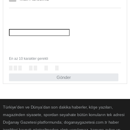
En az 10 karakter gerekli
Gönder
Türkiye'den ve Dünya’dan son dakika haberler, köşe yazıları,
magazinden siyasete, spordan seyahate bütün konuların tek adresi
Doğanay Gazetesi platformunda; doganaygazetesi.com.tr haber
içerikleri kaynak gösterilmeden alıntı yapılamaz, kanuna aykırı ve