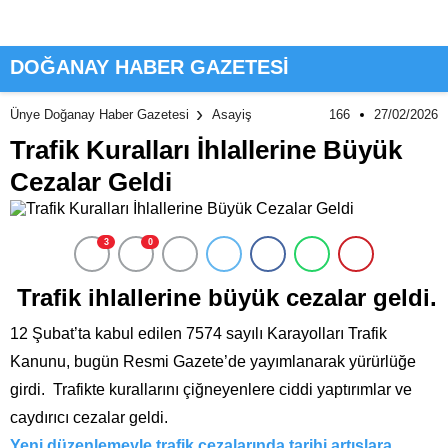
DOĞANAY HABER GAZETESİ
166
27/02/2026
Ünye Doğanay Haber Gazetesi
Asayiş
Trafik Kuralları İhlallerine Büyük
Cezalar Geldi
3
0
Trafik ihlallerine büyük cezalar geldi.
12 Şubat’ta kabul edilen 7574 sayılı Karayolları Trafik
Kanunu, bugün Resmi Gazete’de yayımlanarak yürürlüğe
girdi. Trafikte kurallarını çiğneyenlere ciddi yaptırımlar ve
caydırıcı cezalar geldi.
Yeni düzenlemeyle trafik cezalarında tarihi artışlara