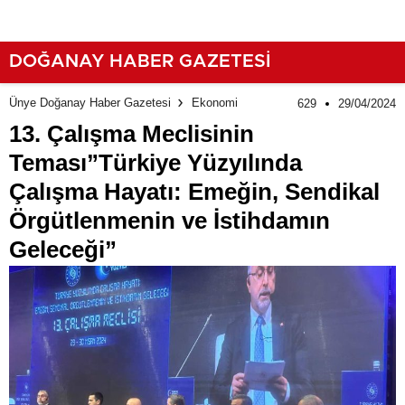
İstihdamın Geleceği”
DOĞANAY HABER GAZETESİ
Ünye Doğanay Haber Gazetesi
Ekonomi
629
29/04/2024
13. Çalışma Meclisinin
Teması”Türkiye Yüzyılında
Çalışma Hayatı: Emeğin, Sendikal
Örgütlenmenin ve İstihdamın
Geleceği”