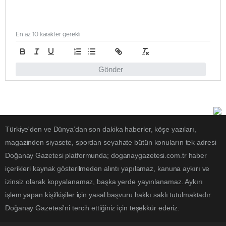
En az 10 karakter gerekli
Gönder
Türkiye'den ve Dünya’dan son dakika haberler, köşe yazıları,
magazinden siyasete, spordan seyahate bütün konuların tek adresi
Doğanay Gazetesi platformunda; doganaygazetesi.com.tr haber
içerikleri kaynak gösterilmeden alıntı yapılamaz, kanuna aykırı ve
izinsiz olarak kopyalanamaz, başka yerde yayınlanamaz. Aykırı
işlem yapan kişi/kişiler için yasal başvuru hakkı saklı tutulmaktadır.
Doğanay Gazetesi'ni tercih ettiğiniz için teşekkür ederiz.