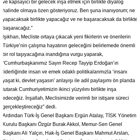
ve kapsayıcı bir gelecek inşa etmek için birlikte diyalog
halinde olmaya özen gösteriyoruz. Ben şuna inanıyorum; ne
yapacaksak birlikte yapacağız ve ne başaracaksak da birlikte
başaracağız.”
Işıkhan, Mecliste ortaya çıkacak yeni fikirlerin ve önerilerin
Türkiye’nin çalışma hayatının geleceğini belirlemede önemli
bir rol taşıyacağına inandığına vurgu yaparak,
“Cumhurbaşkanımız Sayın Recep Tayyip Erdoğan’ın
liderliğinde insan ve emek odaklı politikalarımızla ‘insanı
yaşat ki, devlet yaşasın’ anlayışı ile adil paylaşımı ön planda
tutarak Cumhuriyetimizin ikinci yüzyılını birlikte inşa
edeceğiz. İnşallah, Meclisimizde verimli bir istişare süreci
gerçekleştireceğiz” dedi.
Ardından Türk-İş Genel Başkanı Ergün Atalay, TİSK Yönetim
Kurulu Başkanı Özgür Burak Akkol, Memur-Sen Genel
Başkanı Ali Yalçın, Hak-İş Genel Başkanı Mahmut Arslan,