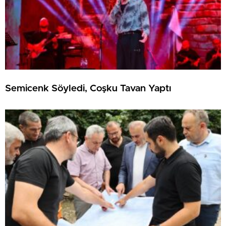
Semicenk Söyledi, Coşku Tavan Yaptı