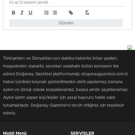
En az 10 karakter gerekli
Gönder
Türkiye'den ve Dünya’dan son dakika haberler, köşe yazıları,
magazinden siyasete, spordan seyahate bütün konuların tek
adresi Doğanay Gazetesi platformunda; doganaygazetesi.com.tr
haber içerikleri kaynak gösterilmeden alıntı yapılamaz, kanuna
aykırı ve izinsiz olarak kopyalanamaz, başka yerde yayınlanamaz.
Aykırı işlem yapan kişi/kişiler için yasal başvuru hakkı saklı
tutulmaktadır. Doğanay Gazetesi'ni tercih ettiğiniz için teşekkür
ederiz.
Mobil Menü
SERVİSLER