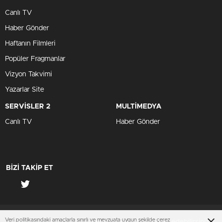
Canlı TV
Haber Gönder
Haftanın Filmleri
Popüler Fragmanlar
Vizyon Takvimi
Yazarlar Site
SERVİSLER 2
MULTİMEDYA
Canlı TV
Haber Gönder
BİZİ TAKİP ET
Veri politikasındaki amaçlarla sınırlı ve mevzuata uygun şekilde çerez
Çerezler ile ilgili bilgi için
Çerez Politikamızı
ziyaret edebilirsiniz.